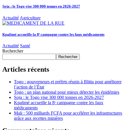
Soja : le Togo vise 300 000 tonnes en 2026-2027
Actualité
Agriculture
Kpalimé accueille la 8ᵉ campagne contre les faux médicaments
Actualité
Santé
Rechercher
Rechercher
Articles récents
Togo : gouverneurs et préfets réunis à Blitta pour améliorer
l’action de l’État
Togo : un plan national pour mieux détecter les épidémies
Soja : le Togo vise 300 000 tonnes en 2026-2027
Kpalimé accueille la 8ᵉ campagne contre les faux
médicaments
Mali : 500 milliards FCFA pour accélérer les infrastructures
grâce aux recettes minières