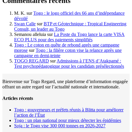
Commentaires récents
M. K.
sur
Togo : le logo officiel des 66 ans d’indépendance
dévoilé
Swan Calle
sur
BTP et Géotechnique : Tropical Engineering
Consult, un leader au Togo
Semanou alleluia
sur
La Poste du Togo lance la carte VISA
ECO PLUS pour des paiements simplifiés
Togo : Le coton en quête de rebond après une campagne
morose
sur
Togo : la filière coton vise la relance après une
campagne en demi-teinte
TOGO REGARD
sur
Admissions à l’ENS d’Atakpamé :
Test psychopédagogique pour les candidats présélectionnés
Bienvenue sur Togo Regard, une plateforme d’information engagée
offrant un autre regard sur l’actualité nationale et internationale.
Articles récents
Togo : gouverneurs et préfets réunis à Blitta pour améliorer
l’action de l’État
Togo : un plan national pour mieux détecter les épidémies
Soja : le Togo vise 300 000 tonnes en 2026-2027