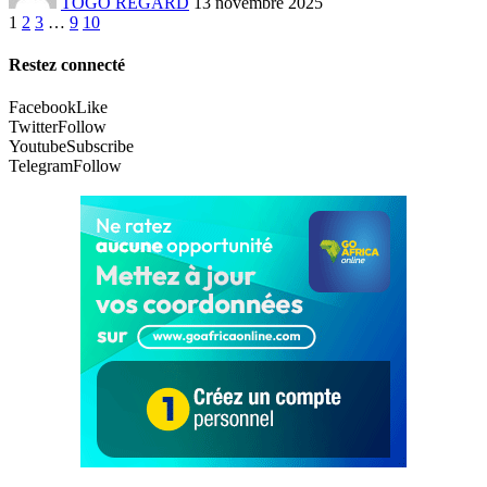
TOGO REGARD
13 novembre 2025
1
2
3
…
9
10
Restez connecté
Facebook
Like
Twitter
Follow
Youtube
Subscribe
Telegram
Follow