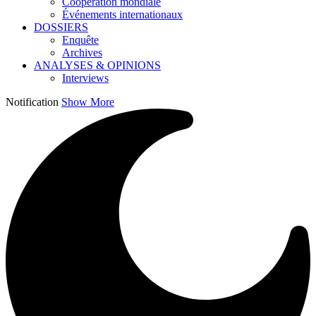
Coopération mondiale
Événements internationaux
DOSSIERS
Enquête
Archives
ANALYSES & OPINIONS
Interviews
Notification
Show More