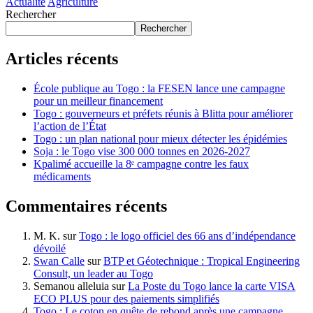
Actualité
Agriculture
Rechercher
Rechercher
Articles récents
École publique au Togo : la FESEN lance une campagne
pour un meilleur financement
Togo : gouverneurs et préfets réunis à Blitta pour améliorer
l’action de l’État
Togo : un plan national pour mieux détecter les épidémies
Soja : le Togo vise 300 000 tonnes en 2026-2027
Kpalimé accueille la 8ᵉ campagne contre les faux
médicaments
Commentaires récents
M. K.
sur
Togo : le logo officiel des 66 ans d’indépendance
dévoilé
Swan Calle
sur
BTP et Géotechnique : Tropical Engineering
Consult, un leader au Togo
Semanou alleluia
sur
La Poste du Togo lance la carte VISA
ECO PLUS pour des paiements simplifiés
Togo : Le coton en quête de rebond après une campagne