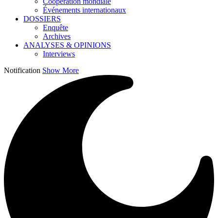
Coopération mondiale
Événements internationaux
DOSSIERS
Enquête
Archives
ANALYSES & OPINIONS
Interviews
Notification
Show More