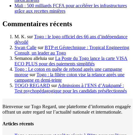
médicaments
Mali : 500 milliards FCFA pour accélérer les infrastructures
grâce aux recettes minières
Commentaires récents
M. K.
sur
Togo : le logo officiel des 66 ans d’indépendance
dévoilé
Swan Calle
sur
BTP et Géotechnique : Tropical Engineering
Consult, un leader au Togo
Semanou alleluia
sur
La Poste du Togo lance la carte VISA
ECO PLUS pour des paiements simplifiés
Togo : Le coton en quête de rebond après une campagne
morose
sur
Togo : la filière coton vise la relance après une
campagne en demi-teinte
TOGO REGARD
sur
Admissions à l’ENS d’Atakpamé :
Test psychopédagogique pour les candidats présélectionnés
Bienvenue sur Togo Regard, une plateforme d’information engagée
offrant un autre regard sur l’actualité nationale et internationale.
Articles récents