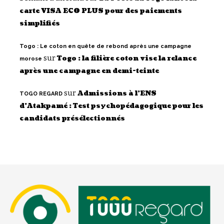
carte VISA ECO PLUS pour des paiements
simplifiés
Togo : Le coton en quête de rebond après une campagne
sur
Togo : la filière coton vise la relance
morose
après une campagne en demi-teinte
sur
Admissions à l’ENS
TOGO REGARD
d’Atakpamé : Test psychopédagogique pour les
candidats présélectionnés