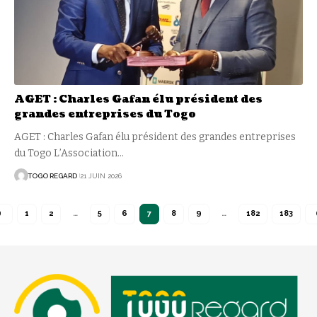
AGET : Charles Gafan élu président des
grandes entreprises du Togo
AGET : Charles Gafan élu président des grandes entreprises
du Togo L’Association
…
TOGO REGARD
21 JUIN 2026
1
2
…
5
6
7
8
9
…
182
183