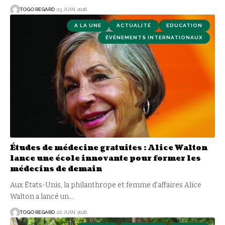
TOGO REGARD
23 JUIN 2026
A LA UNE
ACTUALITÉ
EDUCATION
ÉVÉNEMENTS INTERNATIONAUX
Études de médecine gratuites : Alice Walton
lance une école innovante pour former les
médecins de demain
Aux États-Unis, la philanthrope et femme d’affaires Alice
Walton a lancé un
…
TOGO REGARD
22 JUIN 2026