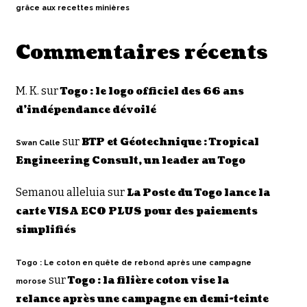
grâce aux recettes minières
Commentaires récents
M. K.
sur
Togo : le logo officiel des 66 ans
d’indépendance dévoilé
sur
BTP et Géotechnique : Tropical
Swan Calle
Engineering Consult, un leader au Togo
Semanou alleluia
sur
La Poste du Togo lance la
carte VISA ECO PLUS pour des paiements
simplifiés
Togo : Le coton en quête de rebond après une campagne
sur
Togo : la filière coton vise la
morose
relance après une campagne en demi-teinte