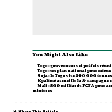
You Might Also Like
Togo : gouverneurs et préfets réunis
Togo : un plan national pour mieux
Soja : le Togo vise 300 000 tonn
Kpalimé accueille la 8ᵉ campagne 
Mali : 500 milliards FCFA pour acc
minières
Share This Article