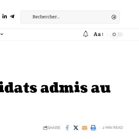
Aa
Font
Resizer
idats admis au
SHARE
2 MIN READ