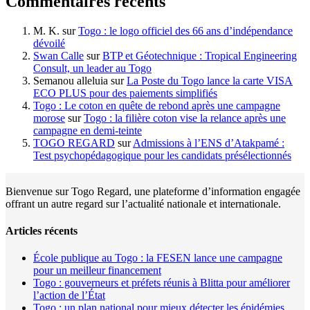
Commentaires récents
M. K.
sur
Togo : le logo officiel des 66 ans d’indépendance
dévoilé
Swan Calle
sur
BTP et Géotechnique : Tropical Engineering
Consult, un leader au Togo
Semanou alleluia
sur
La Poste du Togo lance la carte VISA
ECO PLUS pour des paiements simplifiés
Togo : Le coton en quête de rebond après une campagne
morose
sur
Togo : la filière coton vise la relance après une
campagne en demi-teinte
TOGO REGARD
sur
Admissions à l’ENS d’Atakpamé :
Test psychopédagogique pour les candidats présélectionnés
Bienvenue sur Togo Regard, une plateforme d’information engagée
offrant un autre regard sur l’actualité nationale et internationale.
Articles récents
École publique au Togo : la FESEN lance une campagne
pour un meilleur financement
Togo : gouverneurs et préfets réunis à Blitta pour améliorer
l’action de l’État
Togo : un plan national pour mieux détecter les épidémies