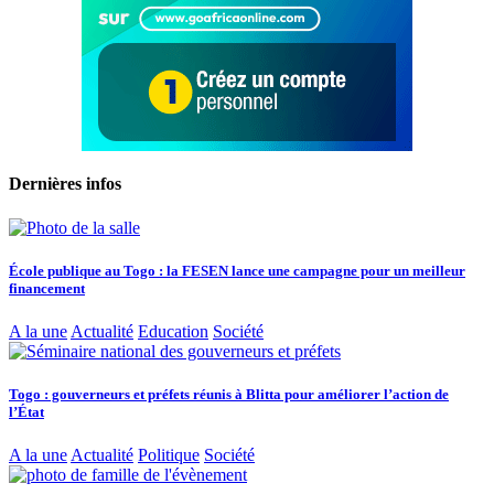
Dernières infos
École publique au Togo : la FESEN lance une campagne pour un meilleur
financement
A la une
Actualité
Education
Société
Togo : gouverneurs et préfets réunis à Blitta pour améliorer l’action de
l’État
A la une
Actualité
Politique
Société