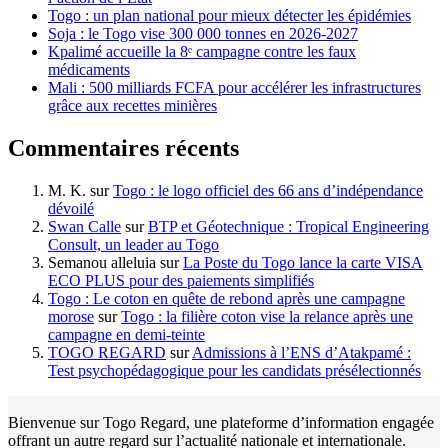
Togo : un plan national pour mieux détecter les épidémies
Soja : le Togo vise 300 000 tonnes en 2026-2027
Kpalimé accueille la 8ᵉ campagne contre les faux
médicaments
Mali : 500 milliards FCFA pour accélérer les infrastructures
grâce aux recettes minières
Commentaires récents
M. K.
sur
Togo : le logo officiel des 66 ans d’indépendance
dévoilé
Swan Calle
sur
BTP et Géotechnique : Tropical Engineering
Consult, un leader au Togo
Semanou alleluia
sur
La Poste du Togo lance la carte VISA
ECO PLUS pour des paiements simplifiés
Togo : Le coton en quête de rebond après une campagne
morose
sur
Togo : la filière coton vise la relance après une
campagne en demi-teinte
TOGO REGARD
sur
Admissions à l’ENS d’Atakpamé :
Test psychopédagogique pour les candidats présélectionnés
Bienvenue sur Togo Regard, une plateforme d’information engagée
offrant un autre regard sur l’actualité nationale et internationale.