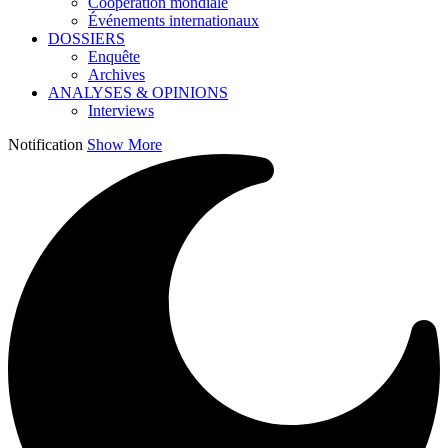
Coopération mondiale
Événements internationaux
DOSSIERS
Enquête
Archives
ANALYSES & OPINIONS
Interviews
Notification
Show More