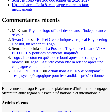
Soja : le Togo vise 300 000 tonnes en 2026-2027
Kpalimé accueille la 8ᵉ campagne contre les faux
médicaments
Commentaires récents
M. K.
sur
Togo : le logo officiel des 66 ans d’indépendance
dévoilé
Swan Calle
sur
BTP et Géotechnique : Tropical Engineering
Consult, un leader au Togo
Semanou alleluia
sur
La Poste du Togo lance la carte VISA
ECO PLUS pour des paiements simplifiés
Togo : Le coton en quête de rebond après une campagne
morose
sur
Togo : la filière coton vise la relance après une
campagne en demi-teinte
TOGO REGARD
sur
Admissions à l’ENS d’Atakpamé :
Test psychopédagogique pour les candidats présélectionnés
Bienvenue sur Togo Regard, une plateforme d’information engagée
offrant un autre regard sur l’actualité nationale et internationale.
Articles récents