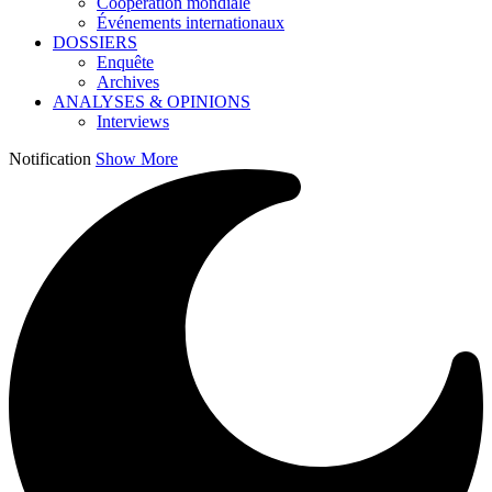
Coopération mondiale
Événements internationaux
DOSSIERS
Enquête
Archives
ANALYSES & OPINIONS
Interviews
Notification
Show More