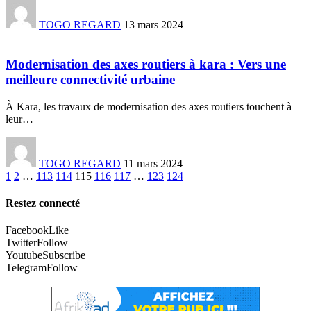
TOGO REGARD
13 mars 2024
Modernisation des axes routiers à kara : Vers une
meilleure connectivité urbaine
À Kara, les travaux de modernisation des axes routiers touchent à
leur
…
TOGO REGARD
11 mars 2024
1
2
…
113
114
115
116
117
…
123
124
Restez connecté
Facebook
Like
Twitter
Follow
Youtube
Subscribe
Telegram
Follow