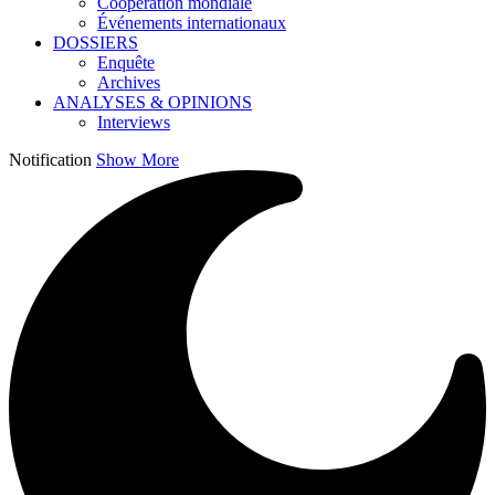
Coopération mondiale
Événements internationaux
DOSSIERS
Enquête
Archives
ANALYSES & OPINIONS
Interviews
Notification
Show More