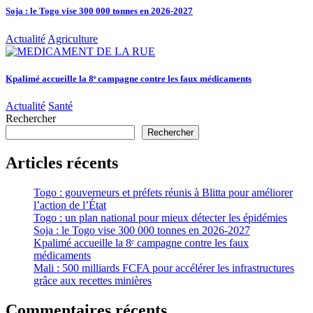
Soja : le Togo vise 300 000 tonnes en 2026-2027
Actualité
Agriculture
Kpalimé accueille la 8ᵉ campagne contre les faux médicaments
Actualité
Santé
Rechercher
Rechercher
Articles récents
Togo : gouverneurs et préfets réunis à Blitta pour améliorer
l’action de l’État
Togo : un plan national pour mieux détecter les épidémies
Soja : le Togo vise 300 000 tonnes en 2026-2027
Kpalimé accueille la 8ᵉ campagne contre les faux
médicaments
Mali : 500 milliards FCFA pour accélérer les infrastructures
grâce aux recettes minières
Commentaires récents