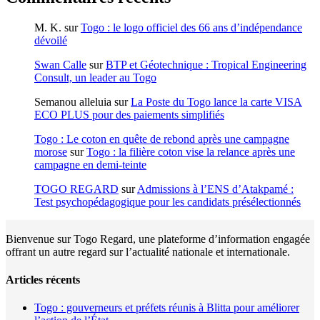
M. K.
sur
Togo : le logo officiel des 66 ans d’indépendance
dévoilé
Swan Calle
sur
BTP et Géotechnique : Tropical Engineering
Consult, un leader au Togo
Semanou alleluia
sur
La Poste du Togo lance la carte VISA
ECO PLUS pour des paiements simplifiés
Togo : Le coton en quête de rebond après une campagne
morose
sur
Togo : la filière coton vise la relance après une
campagne en demi-teinte
TOGO REGARD
sur
Admissions à l’ENS d’Atakpamé :
Test psychopédagogique pour les candidats présélectionnés
Bienvenue sur Togo Regard, une plateforme d’information engagée
offrant un autre regard sur l’actualité nationale et internationale.
Articles récents
Togo : gouverneurs et préfets réunis à Blitta pour améliorer