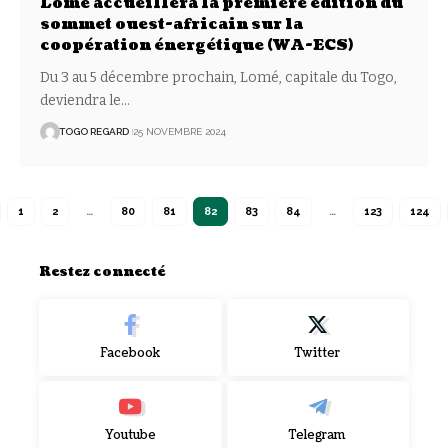
Lomé accueillera la première édition du
sommet ouest-africain sur la
coopération énergétique (WA-ECS)
Du 3 au 5 décembre prochain, Lomé, capitale du Togo,
deviendra le
…
TOGO REGARD
25 NOVEMBRE 2024
1
2
…
80
81
82
83
84
…
123
124
Restez connecté
Facebook
Twitter
Youtube
Telegram