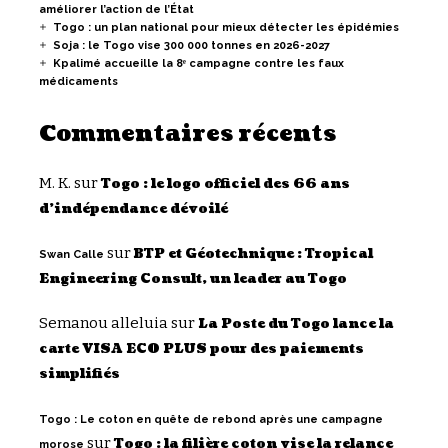
améliorer l’action de l’État
Togo : un plan national pour mieux détecter les épidémies
Soja : le Togo vise 300 000 tonnes en 2026-2027
Kpalimé accueille la 8ᵉ campagne contre les faux
médicaments
Commentaires récents
M. K.
sur
Togo : le logo officiel des 66 ans
d’indépendance dévoilé
sur
BTP et Géotechnique : Tropical
Swan Calle
Engineering Consult, un leader au Togo
Semanou alleluia
sur
La Poste du Togo lance la
carte VISA ECO PLUS pour des paiements
simplifiés
Togo : Le coton en quête de rebond après une campagne
sur
Togo : la filière coton vise la relance
morose