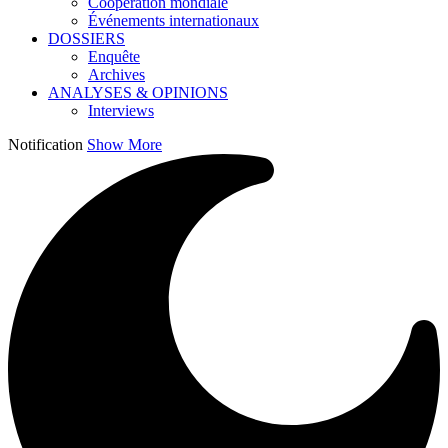
Coopération mondiale
Événements internationaux
DOSSIERS
Enquête
Archives
ANALYSES & OPINIONS
Interviews
Notification
Show More