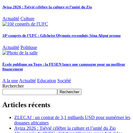
Ayiza 2026 : Tsévié célèbre la culture et l’unité du Zio
Actualité
Culture
10ᵉ congrès de l’UFC : Gilchrist Olympio reconduit, Séna Alipui promu
Actualité
Politique
École publique au Togo : la FESEN lance une campagne pour un meilleur
financement
A la une
Actualité
Education
Société
Rechercher
Rechercher
Articles récents
ZLECAf : un contrat de 3,1 milliards USD pour numériser les
douanes africaines
Ayiza 2026 : Tsévié célèbre la culture et l’unité du Zio