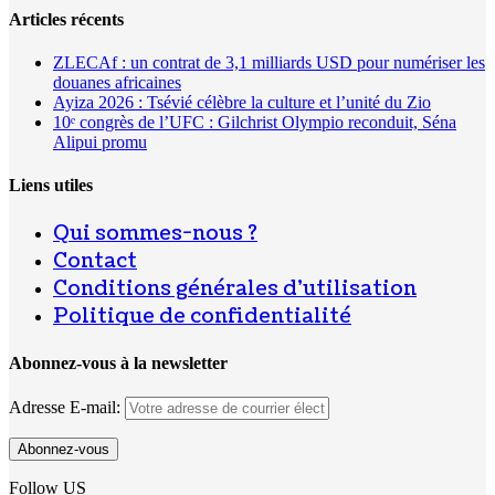
Articles récents
ZLECAf : un contrat de 3,1 milliards USD pour numériser les
douanes africaines
Ayiza 2026 : Tsévié célèbre la culture et l’unité du Zio
10ᵉ congrès de l’UFC : Gilchrist Olympio reconduit, Séna
Alipui promu
Liens utiles
Qui sommes-nous ?
Contact
Conditions générales d’utilisation
Politique de confidentialité
Abonnez-vous à la newsletter
Adresse E-mail:
Follow US