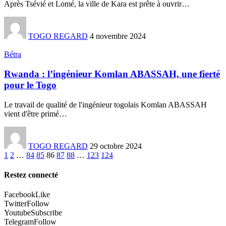
Après Tsévié et Lomé, la ville de Kara est prête à ouvrir
…
TOGO REGARD
4 novembre 2024
Bétra
Rwanda : l’ingénieur Komlan ABASSAH, une fierté
pour le Togo
Le travail de qualité de l'ingénieur togolais Komlan ABASSAH
vient d'être primé
…
TOGO REGARD
29 octobre 2024
1
2
…
84
85
86
87
88
…
123
124
Restez connecté
Facebook
Like
Twitter
Follow
Youtube
Subscribe
Telegram
Follow