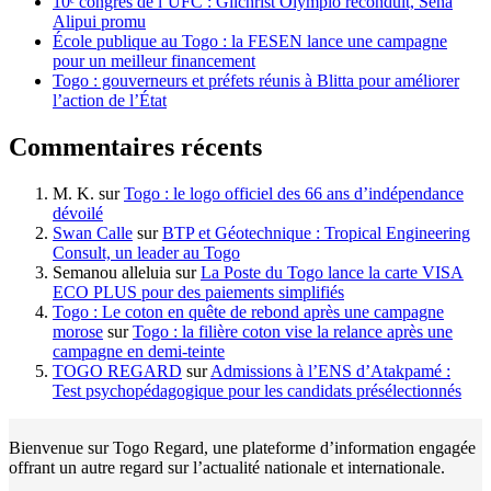
10ᵉ congrès de l’UFC : Gilchrist Olympio reconduit, Séna
Alipui promu
École publique au Togo : la FESEN lance une campagne
pour un meilleur financement
Togo : gouverneurs et préfets réunis à Blitta pour améliorer
l’action de l’État
Commentaires récents
M. K.
sur
Togo : le logo officiel des 66 ans d’indépendance
dévoilé
Swan Calle
sur
BTP et Géotechnique : Tropical Engineering
Consult, un leader au Togo
Semanou alleluia
sur
La Poste du Togo lance la carte VISA
ECO PLUS pour des paiements simplifiés
Togo : Le coton en quête de rebond après une campagne
morose
sur
Togo : la filière coton vise la relance après une
campagne en demi-teinte
TOGO REGARD
sur
Admissions à l’ENS d’Atakpamé :
Test psychopédagogique pour les candidats présélectionnés
Bienvenue sur Togo Regard, une plateforme d’information engagée
offrant un autre regard sur l’actualité nationale et internationale.