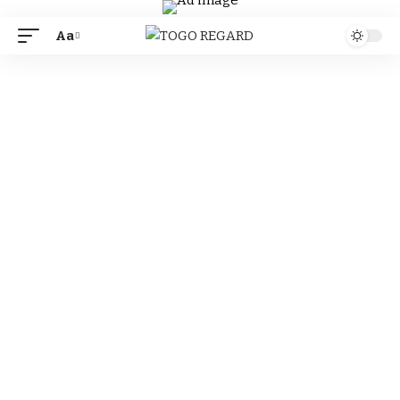
Aa
Font
Resizer