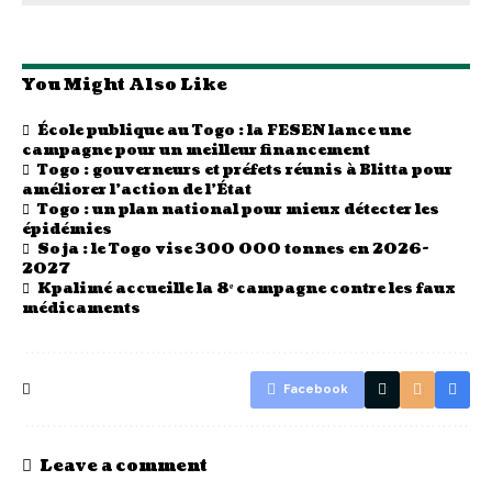
You Might Also Like
École publique au Togo : la FESEN lance une
campagne pour un meilleur financement
Togo : gouverneurs et préfets réunis à Blitta pour
améliorer l’action de l’État
Togo : un plan national pour mieux détecter les
épidémies
Soja : le Togo vise 300 000 tonnes en 2026-
2027
Kpalimé accueille la 8ᵉ campagne contre les faux
médicaments
Facebook
Leave a comment