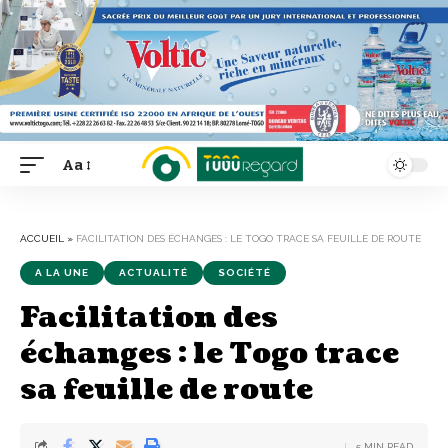
Aa
Font
Resizer
ACCUEIL
»
FACILITATION DES ÉCHANGES : LE TOGO TRACE SA FEUILLE DE ROUTE
A LA UNE
ACTUALITÉ
SOCIÉTÉ
Facilitation des
échanges : le Togo trace
sa feuille de route
5 MIN READ