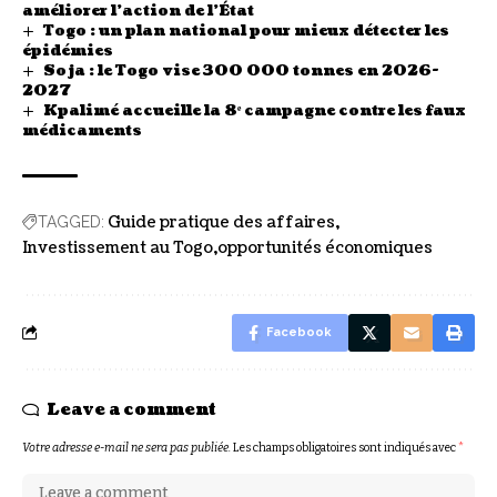
améliorer l’action de l’État
Togo : un plan national pour mieux détecter les
épidémies
Soja : le Togo vise 300 000 tonnes en 2026-
2027
Kpalimé accueille la 8ᵉ campagne contre les faux
médicaments
Guide pratique des affaires
TAGGED:
Investissement au Togo
opportunités économiques
Facebook
Leave a comment
Votre adresse e-mail ne sera pas publiée.
Les champs obligatoires sont indiqués avec
*