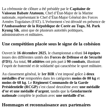
La cérémonie de clôture a été présidée par le
Capitaine de
Vaisseau Babate Atatoum
, Chef d’État-Major de la Marine
nationale, représentant le Chef d’État-Major Général des Forces
Armées Togolaises (FAT). L’événement s’est déroulé en présence de
l’Ambassadeur de la République de Corée au Togo, M. Park
Kyung Sik
, ainsi que de plusieurs autorités politiques,
administratives et militaires.
Une compétition placée sous le signe de la cohésion
Ouvert le
16 décembre 2025
, le championnat a réuni
14 équipes
issues des différentes unités des
Forces de Défense et de Sécurité
(FDS)
. Au total,
98 athlètes
ont pris part à
90 combats
, illustrant
l’esprit de fraternité et de solidarité qui caractérise le sport militaire.
Au classement général, le
1er BIR
s’est imposé grâce à
deux
médailles d’or
remportées dans les catégories
moins de 80 kg
et
moins de 68 kg
. Le
Régiment Commando de la Garde
Présidentielle (RCGP)
s’est classé deuxième avec
une médaille
d’or et une médaille d’argent
, tandis que la
Gendarmerie
nationale
complète le podium avec
une médaille d’or
.
Hommages et reconnaissance aux partenaires