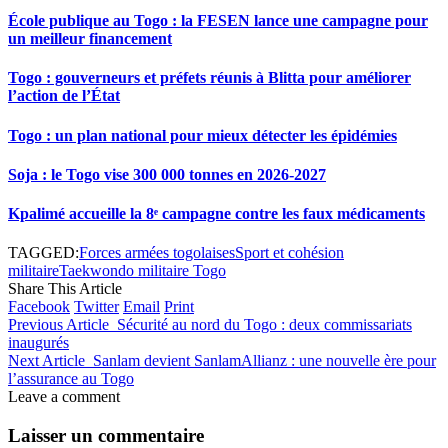
École publique au Togo : la FESEN lance une campagne pour
un meilleur financement
Togo : gouverneurs et préfets réunis à Blitta pour améliorer
l’action de l’État
Togo : un plan national pour mieux détecter les épidémies
Soja : le Togo vise 300 000 tonnes en 2026-2027
Kpalimé accueille la 8ᵉ campagne contre les faux médicaments
TAGGED:
Forces armées togolaises
Sport et cohésion
militaire
Taekwondo militaire Togo
Share This Article
Facebook
Twitter
Email
Print
Previous Article
Sécurité au nord du Togo : deux commissariats
inaugurés
Next Article
Sanlam devient SanlamAllianz : une nouvelle ère pour
l’assurance au Togo
Leave a comment
Laisser un commentaire