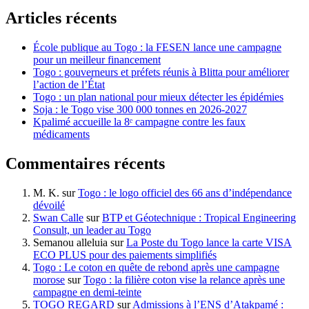
Articles récents
École publique au Togo : la FESEN lance une campagne
pour un meilleur financement
Togo : gouverneurs et préfets réunis à Blitta pour améliorer
l’action de l’État
Togo : un plan national pour mieux détecter les épidémies
Soja : le Togo vise 300 000 tonnes en 2026-2027
Kpalimé accueille la 8ᵉ campagne contre les faux
médicaments
Commentaires récents
M. K.
sur
Togo : le logo officiel des 66 ans d’indépendance
dévoilé
Swan Calle
sur
BTP et Géotechnique : Tropical Engineering
Consult, un leader au Togo
Semanou alleluia
sur
La Poste du Togo lance la carte VISA
ECO PLUS pour des paiements simplifiés
Togo : Le coton en quête de rebond après une campagne
morose
sur
Togo : la filière coton vise la relance après une
campagne en demi-teinte
TOGO REGARD
sur
Admissions à l’ENS d’Atakpamé :