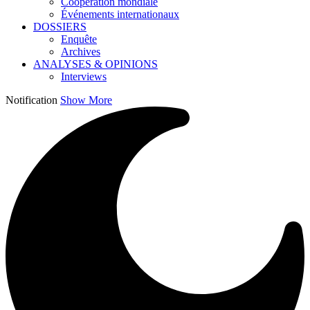
Coopération mondiale
Événements internationaux
DOSSIERS
Enquête
Archives
ANALYSES & OPINIONS
Interviews
Notification
Show More