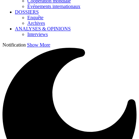
Coopération mondiale
Événements internationaux
DOSSIERS
Enquête
Archives
ANALYSES & OPINIONS
Interviews
Notification
Show More