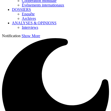
Coopération mondiale
Événements internationaux
DOSSIERS
Enquête
Archives
ANALYSES & OPINIONS
Interviews
Notification
Show More