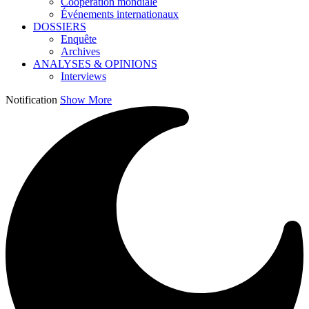
Coopération mondiale
Événements internationaux
DOSSIERS
Enquête
Archives
ANALYSES & OPINIONS
Interviews
Notification
Show More