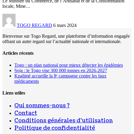
Le Ministre du Commerce, de l’Artisanat et de la Consommation
locale, Mme
…
TOGO REGARD
6 mars 2024
Bienvenue sur Togo Regard, une plateforme d’information engagée
offrant un autre regard sur l’actualité nationale et internationale.
Articles récents
Togo : un plan national pour mieux détecter les épidémies
Soja : le Togo vise 300 000 tonnes en 2026-2027
Kpalimé accueille la 8ᵉ campagne contre les faux
médicaments
Liens utiles
Qui sommes-nous ?
Contact
Conditions générales d’utilisation
Politique de confidentialité