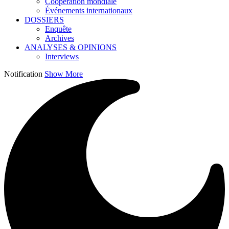
Coopération mondiale
Événements internationaux
DOSSIERS
Enquête
Archives
ANALYSES & OPINIONS
Interviews
Notification
Show More