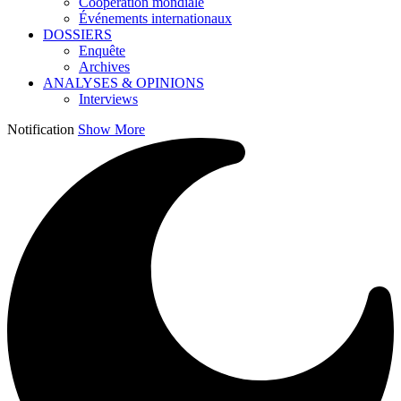
Coopération mondiale
Événements internationaux
DOSSIERS
Enquête
Archives
ANALYSES & OPINIONS
Interviews
Notification
Show More