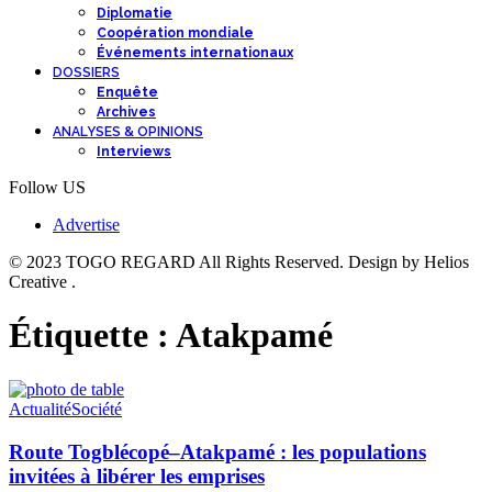
Diplomatie
Coopération mondiale
Événements internationaux
DOSSIERS
Enquête
Archives
ANALYSES & OPINIONS
Interviews
Follow US
Advertise
© 2023 TOGO REGARD All Rights Reserved. Design by Helios
Creative .
Étiquette :
Atakpamé
Actualité
Société
Route Togblécopé–Atakpamé : les populations
invitées à libérer les emprises