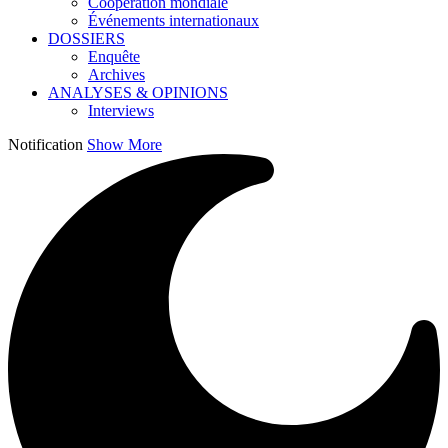
Coopération mondiale
Événements internationaux
DOSSIERS
Enquête
Archives
ANALYSES & OPINIONS
Interviews
Notification
Show More