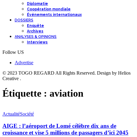
Diplomatie
Coopération mondiale
Événements internationaux
DOSSIERS
Enquête
Archives
ANALYSES & OPINIONS
Interviews
Follow US
Advertise
© 2023 TOGO REGARD All Rights Reserved. Design by Helios
Creative .
Étiquette :
aviation
Actualité
Société
AIGE : l’aéroport de Lomé célèbre dix ans de
croissance et vise 5 millions de passagers d’ici 2045