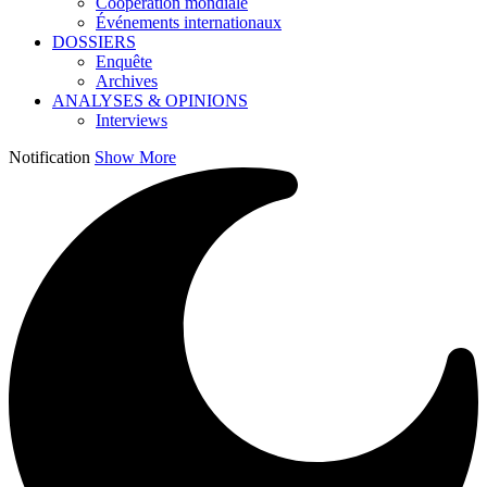
Coopération mondiale
Événements internationaux
DOSSIERS
Enquête
Archives
ANALYSES & OPINIONS
Interviews
Notification
Show More