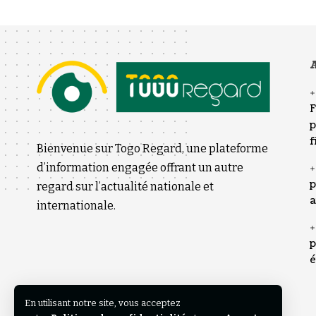
A
F
p
f
Bienvenue sur Togo Regard, une plateforme
d’information engagée offrant un autre
p
regard sur l’actualité nationale et
a
internationale.
p
é
En utilisant notre site, vous acceptez