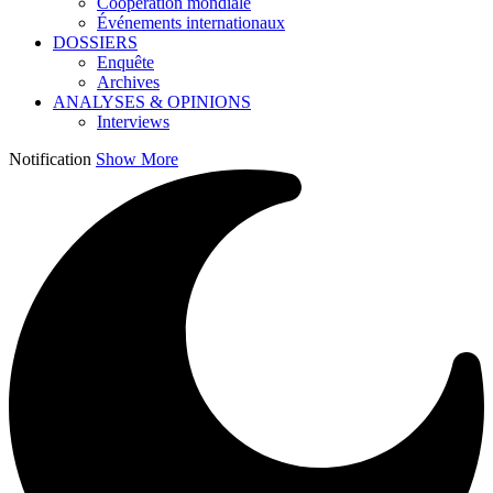
Coopération mondiale
Événements internationaux
DOSSIERS
Enquête
Archives
ANALYSES & OPINIONS
Interviews
Notification
Show More