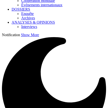
Coopération mondiale
Événements internationaux
DOSSIERS
Enquête
Archives
ANALYSES & OPINIONS
Interviews
Notification
Show More