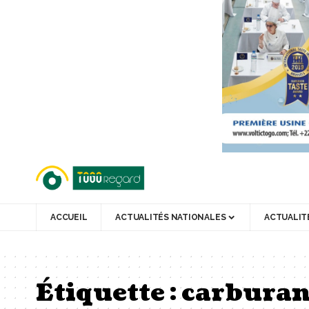
ACCUEIL
ACTUALITÉS NATIONALES
ACTUALIT
Étiquette :
carburan