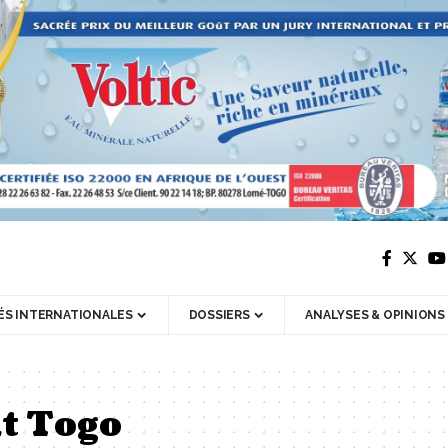
ÉS INTERNATIONALES
DOSSIERS
ANALYSES & OPINIONS
t Togo