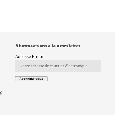
Abonnez-vous à la newsletter
Adresse E-mail:
é