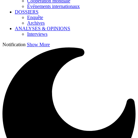
Coopération mondiale
Événements internationaux
DOSSIERS
Enquête
Archives
ANALYSES & OPINIONS
Interviews
Notification
Show More