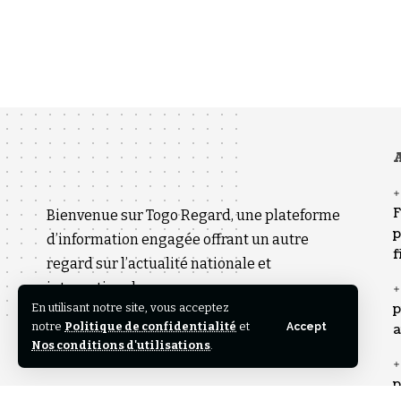
A
F
Bienvenue sur Togo Regard, une plateforme
p
d’information engagée offrant un autre
f
regard sur l’actualité nationale et
internationale.
En utilisant notre site, vous acceptez
p
notre
Politique de confidentialité
et
Accept
a
Nos conditions d'utilisations
.
p