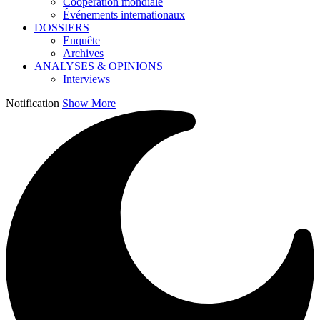
Coopération mondiale
Événements internationaux
DOSSIERS
Enquête
Archives
ANALYSES & OPINIONS
Interviews
Notification
Show More