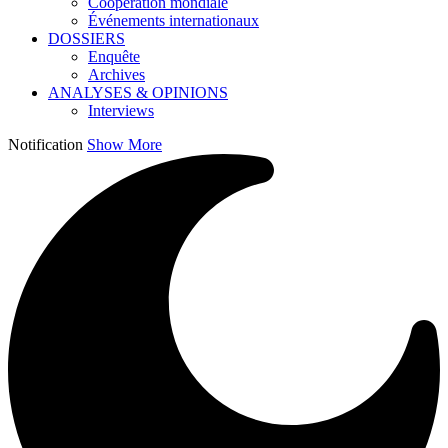
Coopération mondiale
Événements internationaux
DOSSIERS
Enquête
Archives
ANALYSES & OPINIONS
Interviews
Notification
Show More