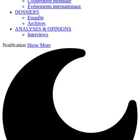
Coopération mondiale
Événements internationaux
DOSSIERS
Enquête
Archives
ANALYSES & OPINIONS
Interviews
Notification
Show More