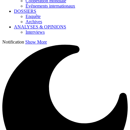
Coopération mondiale
Événements internationaux
DOSSIERS
Enquête
Archives
ANALYSES & OPINIONS
Interviews
Notification
Show More