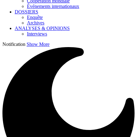
Coopération mondiale
Événements internationaux
DOSSIERS
Enquête
Archives
ANALYSES & OPINIONS
Interviews
Notification
Show More