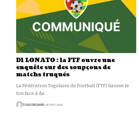
D1 LONATO : la FTF ouvre une
enquête sur des soupçons de
matchs truqués
La Fédération Togolaise de Football (FTF) hausse le
ton face à de
…
TOGO REGARD
28 MAI 2026