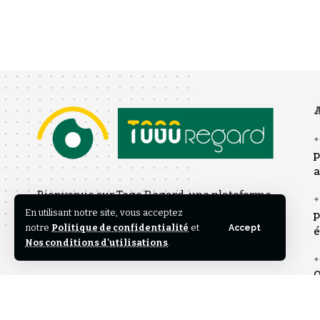
A
p
a
Bienvenue sur Togo Regard, une plateforme
En utilisant notre site, vous acceptez
d’information engagée offrant un autre
p
notre
Politique de confidentialité
et
Accept
é
regard sur l’actualité nationale et
Nos conditions d'utilisations
.
internationale.
0