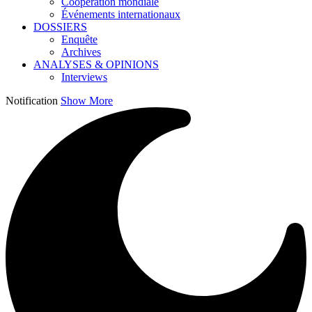
Coopération mondiale
Événements internationaux
DOSSIERS
Enquête
Archives
ANALYSES & OPINIONS
Interviews
Notification
Show More