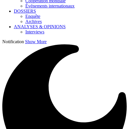
Coopération mondiale
Événements internationaux
DOSSIERS
Enquête
Archives
ANALYSES & OPINIONS
Interviews
Notification
Show More