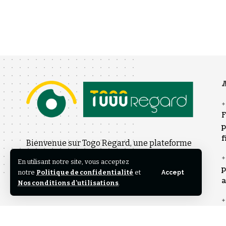
A
F
p
f
Bienvenue sur Togo Regard, une plateforme
d’information engagée offrant un autre
En utilisant notre site, vous acceptez
p
regard sur l’actualité nationale et
notre
Politique de confidentialité
et
Accept
a
Nos conditions d'utilisations
.
internationale.
p
é