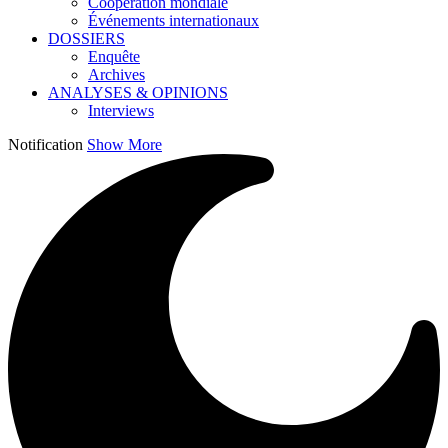
Coopération mondiale
Événements internationaux
DOSSIERS
Enquête
Archives
ANALYSES & OPINIONS
Interviews
Notification
Show More