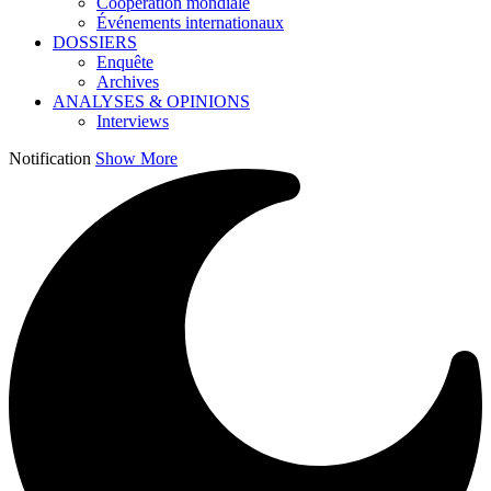
Coopération mondiale
Événements internationaux
DOSSIERS
Enquête
Archives
ANALYSES & OPINIONS
Interviews
Notification
Show More