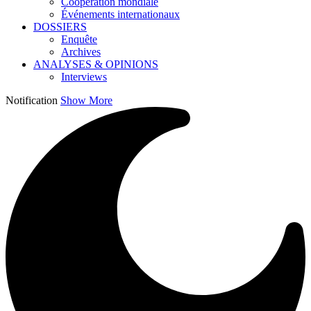
Coopération mondiale
Événements internationaux
DOSSIERS
Enquête
Archives
ANALYSES & OPINIONS
Interviews
Notification
Show More