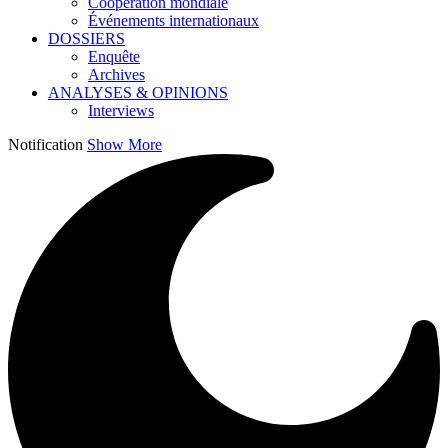
Coopération mondiale
Événements internationaux
DOSSIERS
Enquête
Archives
ANALYSES & OPINIONS
Interviews
Notification
Show More