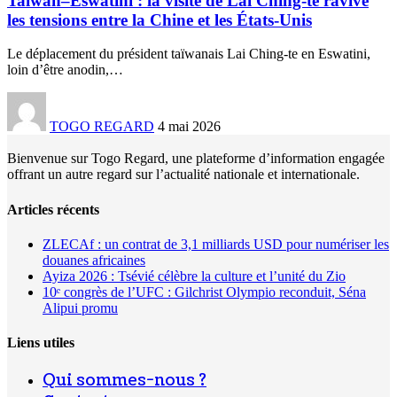
Taïwan–Eswatini : la visite de Lai Ching-te ravive
les tensions entre la Chine et les États-Unis
Le déplacement du président taïwanais Lai Ching-te en Eswatini,
loin d’être anodin,
…
TOGO REGARD
4 mai 2026
Bienvenue sur Togo Regard, une plateforme d’information engagée
offrant un autre regard sur l’actualité nationale et internationale.
Articles récents
ZLECAf : un contrat de 3,1 milliards USD pour numériser les
douanes africaines
Ayiza 2026 : Tsévié célèbre la culture et l’unité du Zio
10ᵉ congrès de l’UFC : Gilchrist Olympio reconduit, Séna
Alipui promu
Liens utiles
Qui sommes-nous ?