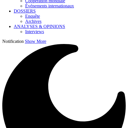
Coopération mondiale
Événements internationaux
DOSSIERS
Enquête
Archives
ANALYSES & OPINIONS
Interviews
Notification
Show More