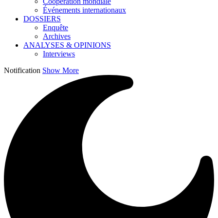
Coopération mondiale
Événements internationaux
DOSSIERS
Enquête
Archives
ANALYSES & OPINIONS
Interviews
Notification
Show More