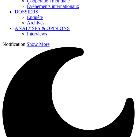
Coopération mondiale
Événements internationaux
DOSSIERS
Enquête
Archives
ANALYSES & OPINIONS
Interviews
Notification
Show More