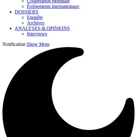
Coopération mondiale
Événements internationaux
DOSSIERS
Enquête
Archives
ANALYSES & OPINIONS
Interviews
Notification
Show More