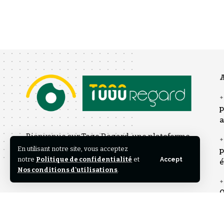
A
p
a
Bienvenue sur Togo Regard, une plateforme
En utilisant notre site, vous acceptez
d’information engagée offrant un autre
p
notre
Politique de confidentialité
et
Accept
é
regard sur l’actualité nationale et
Nos conditions d'utilisations
.
internationale.
0