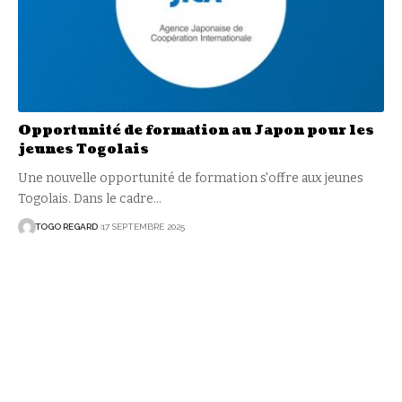
Opportunité de formation au Japon pour les
jeunes Togolais
Une nouvelle opportunité de formation s'offre aux jeunes
Togolais. Dans le cadre
…
TOGO REGARD
17 SEPTEMBRE 2025