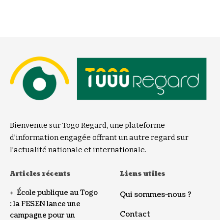
Bienvenue sur Togo Regard, une plateforme
d’information engagée offrant un autre regard sur
l’actualité nationale et internationale.
Articles récents
Liens utiles
École publique au Togo
Qui sommes-nous ?
: la FESEN lance une
Contact
campagne pour un