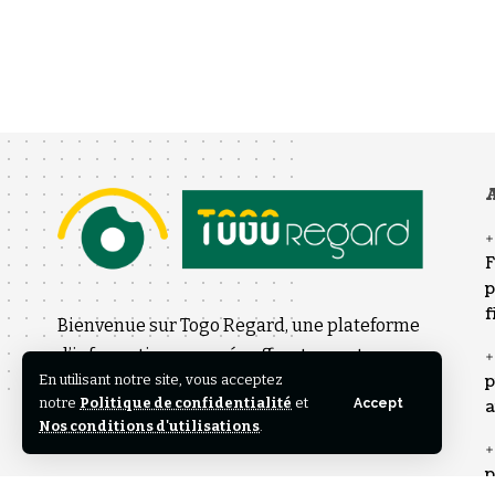
A
F
p
f
Bienvenue sur Togo Regard, une plateforme
d’information engagée offrant un autre
En utilisant notre site, vous acceptez
p
regard sur l’actualité nationale et
notre
Politique de confidentialité
et
Accept
a
internationale.
Nos conditions d'utilisations
.
p